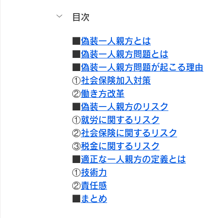
目次
■
偽装一人親方とは
■
偽装一人親方問題とは
■
偽装一人親方問題が起こる理由
①
社会保険加入対策
②
働き方改革
■
偽装一人親方のリスク
①
就労に関するリスク
②
社会保険に関するリスク
③
税金に関するリスク
■
適正な一人親方の定義とは
①
技術力
②
責任感
■
まとめ