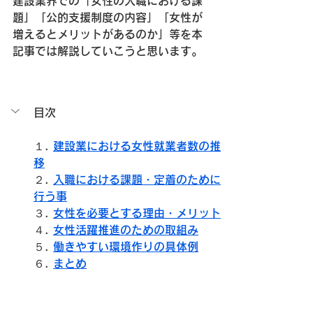
建設業界での「女性の入職における課
題」「公的支援制度の内容」「女性が
増えるとメリットがあるのか」等を本
記事では解説していこうと思います。
目次
１. 
建設業における女性就業者数の推
移
２. 
入職における課題・定着のために
行う事
３. 
女性を必要とする理由・メリット
４. 
女性活躍推進のための取組み
５. 
働きやすい環境作りの具体例
６. 
まとめ