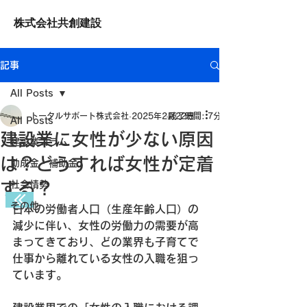
株式会社共創建設
記事
All Posts
トータルサポート株式会社
2025年2月22日
読了時間: 7分
All Posts
建設業に女性が少ない原因
建設業コラム
は？どうすれば女性が定着
助成金・補助金
する？
社会情勢
その他
日本の労働者人口（生産年齢人口）の
減少に伴い、女性の労働力の需要が高
まってきており、どの業界も子育てで
仕事から離れている女性の入職を狙っ
ています。