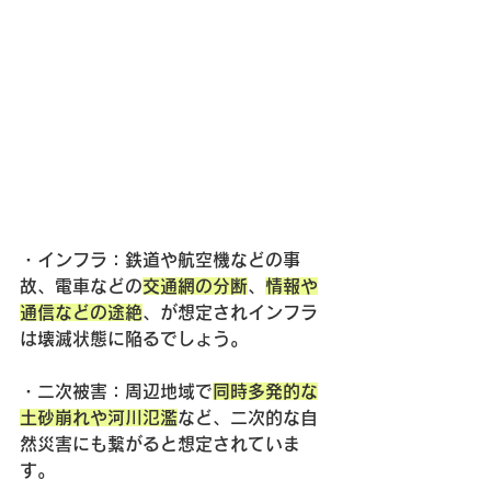
・
インフラ
：鉄道や航空機などの事
故、電車などの
交通網の分断
、
情報や
通信などの途絶
、が想定されインフラ
は壊滅状態に陥るでしょう。
・
二次被害
：周辺地域で
同時多発的な
土砂崩れや河川氾濫
など、二次的な自
然災害にも繋がると想定されていま
す。