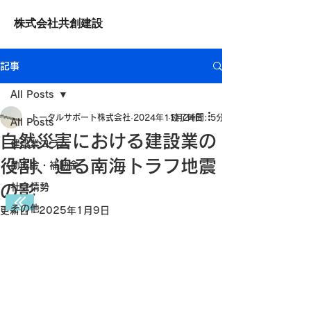
株式会社共創建設
記事
All Posts
トータルサポート株式会社
2024年11月24日
読了時間: 5分
All Posts
自然災害における建設業の
建設業コラム
役割、迫る南海トラフ地震
助成金・補助金
の影
社会情勢
その他
更新日：
2025年1月9日