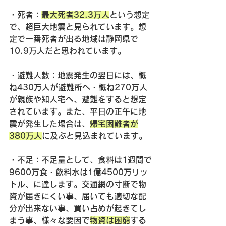
・
死者
：
最大死者32.3万人
という想定
で、超巨大地震と見られています。想
定で一番死者が出る地域は静岡県で
10.9万人だと思われています。
・
避難人数
：地震発生の翌日には、概
ね430万人が避難所へ・概ね270万人
が親族や知人宅へ、避難をすると想定
されています。また、平日の正午に地
震が発生した場合は、
帰宅困難者が
380万人
に及ぶと見込まれています。
・
不足
：不足量として、食料は1週間で
9600万食・飲料水は1億4500万リッ
トル、に達します。交通網の寸断で物
資が届きにくい事、届いても適切な配
分が出来ない事、買い占めが起きてし
まう事、様々な要因で
物資は困窮
する