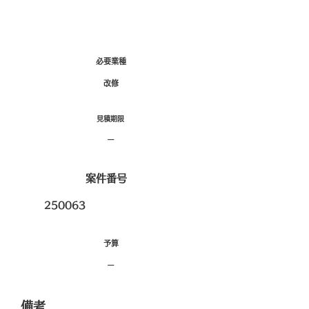
必要業種
改修
​見積期限
ー
​案件番号
250063
​予算
ー
備考