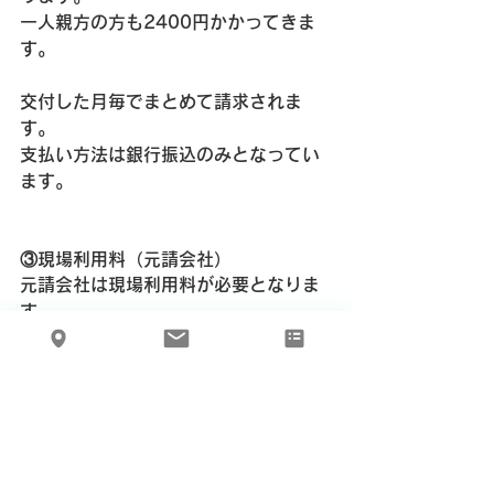
一人親方の方も2400円
かかってきま
す。
交付した月毎でまとめて請求されま
す。
支払い方法は銀行振込のみとなってい
ます。
③現場利用料（元請会社）
元請会社は現場利用料が必要となりま
す。
人数×10円が1日あたりの利用料
として
かかってくるので、現場人数や工期で
利用料が変わってきます。
月毎にまとめて請求されますが、一定
額（10000円）に満たない場合は、最