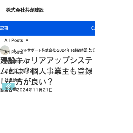
株式会社共創建設
記事
All Posts
トータルサポート株式会社
2024年11月17日
読了時間: 5分
All Posts
建設キャリアアップシステ
建設業コラム
ムとは？個人事業主も登録
助成金・補助金
した方が良い？
社会情勢
その他
更新日：
2024年11月21日