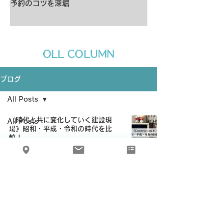
予約のコツを深堀
改革について
​OLL COLUMN
ブログ
All Posts
《時代と共に変化していく建設現
All Posts
場》昭和・平成・令和の時代を比
較！
建設業コラ
建設業コラム
ム
トータルサポート株式会社
助成金・補
2025年6月15日
助金
社会情勢