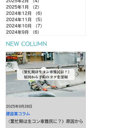
2025年2月
（4）
4件の記事
2025年1月
（2）
2件の記事
2024年12月
（6）
6件の記事
2024年11月
（5）
5件の記事
2024年10月
（7）
7件の記事
2024年9月
（6）
6件の記事
​NEW COLUMN
2025年9月28日
2025年8月24日
建設業コラム
建設業コラム
《繁忙期は生コン車難民に？》原因から
秋の繁忙期を乗り切